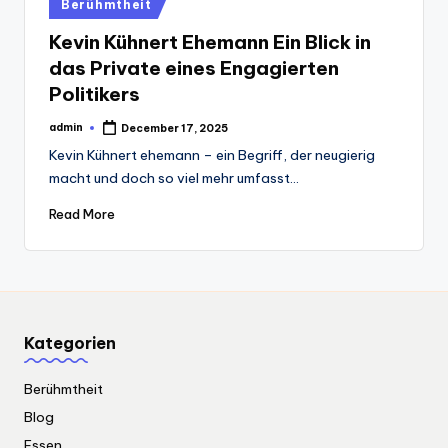
Posted
Berühmtheit
in
Kevin Kühnert Ehemann Ein Blick in
das Private eines Engagierten
Politikers
admin
December 17, 2025
Posted
by
Kevin Kühnert ehemann – ein Begriff, der neugierig
macht und doch so viel mehr umfasst…
Read More
Kategorien
Berühmtheit
Blog
Essen