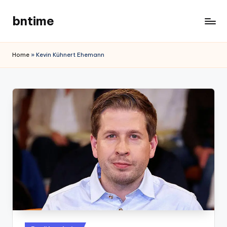
bntime
Skip
to
content
Home
»
Kevin Kühnert Ehemann