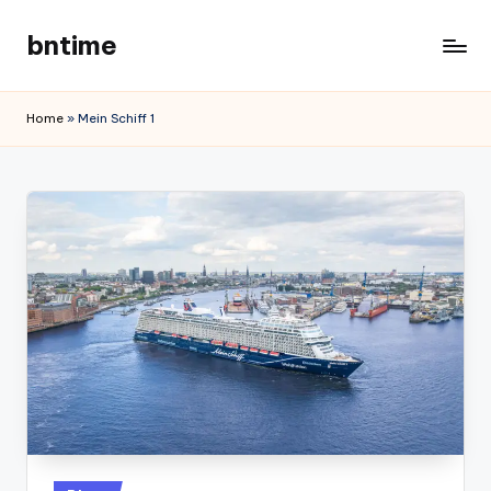
bntime
Skip
to
content
Home
»
Mein Schiff 1