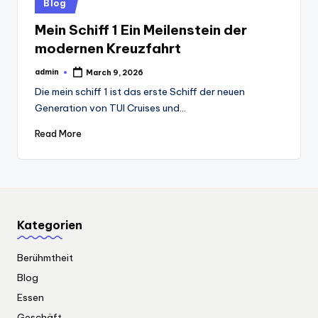
Posted
Blog
in
Mein Schiff 1 Ein Meilenstein der
modernen Kreuzfahrt
admin
March 9, 2026
Posted
by
Die mein schiff 1 ist das erste Schiff der neuen
Generation von TUI Cruises und…
Read More
Kategorien
Berühmtheit
Blog
Essen
Geschäft