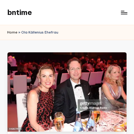
bntime
Skip
to
content
Home
»
Ola Källenius Ehefrau