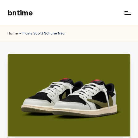
bntime
Skip
to
content
Home
»
Travis Scott Schuhe Neu