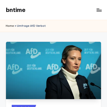
bntime
Skip
to
content
Home
»
Umfrage AfD Verbot