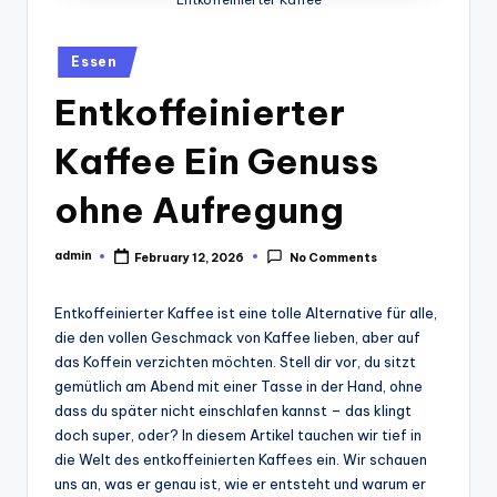
Entkoffeinierter Kaffee
Posted
Essen
in
Entkoffeinierter
Kaffee Ein Genuss
ohne Aufregung
admin
February 12, 2026
No Comments
Posted
by
Entkoffeinierter Kaffee ist eine tolle Alternative für alle,
die den vollen Geschmack von Kaffee lieben, aber auf
das Koffein verzichten möchten. Stell dir vor, du sitzt
gemütlich am Abend mit einer Tasse in der Hand, ohne
dass du später nicht einschlafen kannst – das klingt
doch super, oder? In diesem Artikel tauchen wir tief in
die Welt des entkoffeinierten Kaffees ein. Wir schauen
uns an, was er genau ist, wie er entsteht und warum er