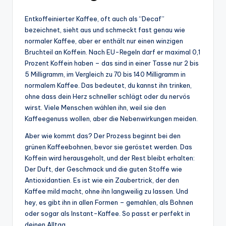
Entkoffeinierter Kaffee, oft auch als “Decaf”
bezeichnet, sieht aus und schmeckt fast genau wie
normaler Kaffee, aber er enthält nur einen winzigen
Bruchteil an Koffein. Nach EU-Regeln darf er maximal 0,1
Prozent Koffein haben – das sind in einer Tasse nur 2 bis
5 Milligramm, im Vergleich zu 70 bis 140 Milligramm in
normalem Kaffee. Das bedeutet, du kannst ihn trinken,
ohne dass dein Herz schneller schlägt oder du nervös
wirst. Viele Menschen wählen ihn, weil sie den
Kaffeegenuss wollen, aber die Nebenwirkungen meiden.
Aber wie kommt das? Der Prozess beginnt bei den
grünen Kaffeebohnen, bevor sie geröstet werden. Das
Koffein wird herausgeholt, und der Rest bleibt erhalten:
Der Duft, der Geschmack und die guten Stoffe wie
Antioxidantien. Es ist wie ein Zaubertrick, der den
Kaffee mild macht, ohne ihn langweilig zu lassen. Und
hey, es gibt ihn in allen Formen – gemahlen, als Bohnen
oder sogar als Instant-Kaffee. So passt er perfekt in
deinen Alltag.