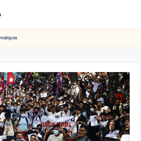
s
imalayas