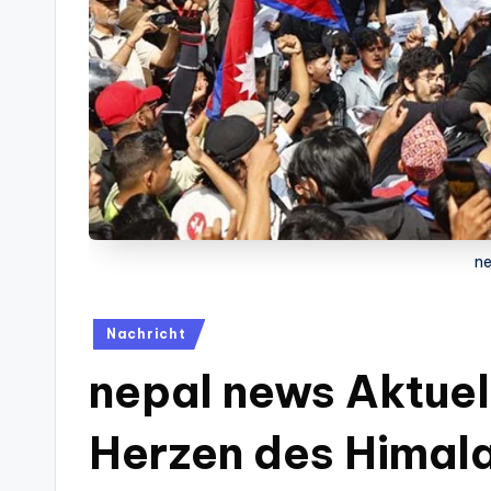
ne
Posted
Nachricht
in
nepal news Aktuel
Herzen des Himal