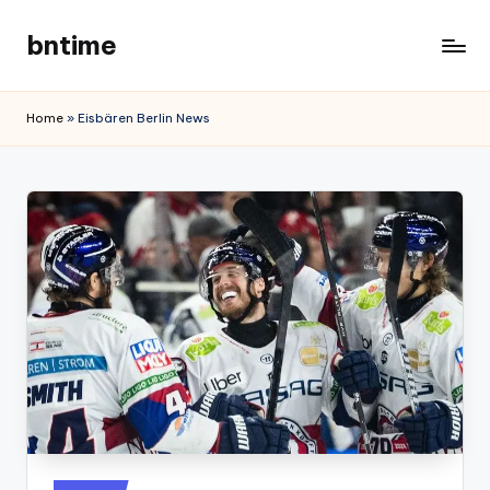
bntime
Skip
to
content
Home
»
Eisbären Berlin News