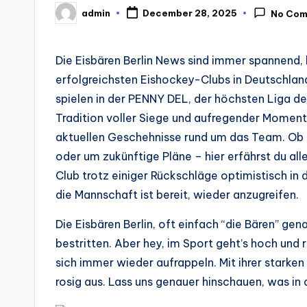
admin
December 28, 2025
No Co
Posted
by
Die Eisbären Berlin News sind immer spannend, b
erfolgreichsten Eishockey-Clubs in Deutschland 
spielen in der PENNY DEL, der höchsten Liga d
Tradition voller Siege und aufregender Momente.
aktuellen Geschehnisse rund um das Team. Ob e
oder um zukünftige Pläne – hier erfährst du all
Club trotz einiger Rückschläge optimistisch in d
die Mannschaft ist bereit, wieder anzugreifen.
Die Eisbären Berlin, oft einfach “die Bären” g
bestritten. Aber hey, im Sport geht’s hoch und r
sich immer wieder aufrappeln. Mit ihrer starken
rosig aus. Lass uns genauer hinschauen, was in d