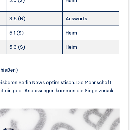
2:0 (S)
Heim
3:5 (N)
Auswärts
5:1 (S)
Heim
5:3 (S)
Heim
chießen)
 Eisbären Berlin News optimistisch. Die Mannschaft
 mit ein paar Anpassungen kommen die Siege zurück.