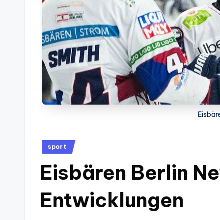
Eisbär
Posted
sport
in
Eisbären Berlin N
Entwicklungen