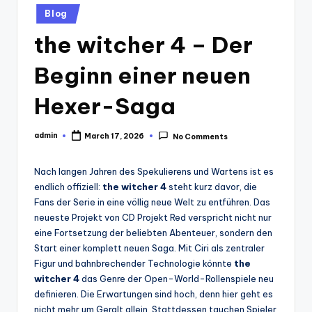
Posted
Blog
in
the witcher 4 – Der
Beginn einer neuen
Hexer-Saga
admin
March 17, 2026
No Comments
Posted
by
Nach langen Jahren des Spekulierens und Wartens ist es
endlich offiziell:
the witcher 4
steht kurz davor, die
Fans der Serie in eine völlig neue Welt zu entführen. Das
neueste Projekt von CD Projekt Red verspricht nicht nur
eine Fortsetzung der beliebten Abenteuer, sondern den
Start einer komplett neuen Saga. Mit Ciri als zentraler
Figur und bahnbrechender Technologie könnte
the
witcher 4
das Genre der Open-World-Rollenspiele neu
definieren. Die Erwartungen sind hoch, denn hier geht es
nicht mehr um Geralt allein. Stattdessen tauchen Spieler