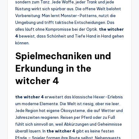
sondern zum Tanz. Jede Waffe, jeder Trank und jede
Rüstung wirkt sich spürbar aus. Die offene Welt belohnt
Vorbereitung: Man lernt Monster-Patterns, nutzt die
Umgebung und trifft taktische Entscheidungen. Das
alles läuft ohne Kompromisse bei der Optik.
the witcher
4
beweist, dass Schönheit und Tiefe Hand in Hand gehen
können.
Spielmechaniken und
Erkundung in the
witcher 4
the witcher 4
erweitert das klassische Hexer-Erlebnis
um moderne Elemente. Die Welt ist riesig, aber nie leer.
Jede Region hat eigene Ökosysteme, die auf Wetter und
Jahreszeiten reagieren. Reisen per Pferd oder zu Fuß
fühlt sich sinnvoll an, weil Abkürzungen und Geheimnisse
überall lauern. In
the witcher 4
gibt es keine festen
Pfade – Spieler formen ihre Route selbst. Nebenquests